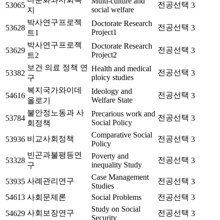
Multi-culture and
전공선택
53065
3
social welfare
지
박사연구프로젝
Doctorate Research
전공선택
53628
3
Project1
트1
박사연구프로젝
Doctorate Research
전공선택
53629
3
Project2
트2
보건 의료 정책 연
Health and medical
전공선택
53382
3
ploicy studies
구
복지국가와이데
Ideology and
전공선택
54616
3
Welfare State
올로기
불안정노동과 사
Precarious work and
전공선택
53784
3
Social Policy
회정책
Comparative Social
비교사회정책
전공선택
53936
3
Policy
빈곤과불평등연
Poverty and
전공선택
53328
3
inequality Study
구
Case Management
사례관리연구
전공선택
53935
3
Studies
54613
사회문제론
Social Problems
전공선택
3
Study on Social
사회보장연구
전공선택
54629
3
Security