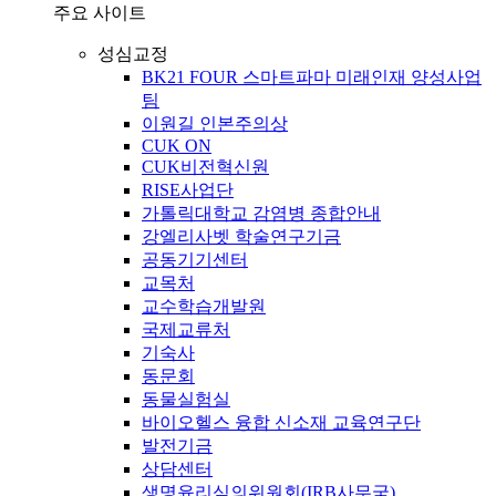
주요 사이트
성심교정
BK21 FOUR 스마트파마 미래인재 양성사업
팀
이원길 인본주의상
CUK ON
CUK비전혁신원
RISE사업단
가톨릭대학교 감염병 종합안내
강엘리사벳 학술연구기금
공동기기센터
교목처
교수학습개발원
국제교류처
기숙사
동문회
동물실험실
바이오헬스 융합 신소재 교육연구단
발전기금
상담센터
생명윤리심의위원회(IRB사무국)