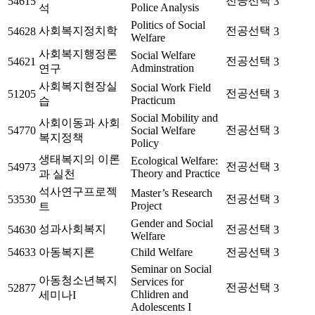
전공선택
54615
3
Police Analysis
석
Politics of Social
사회복지정치학
전공선택
54628
3
Welfare
사회복지행정론
Social Welfare
전공선택
54621
3
Adminstration
연구
사회복지현장실
Social Work Field
전공선택
51205
3
Practicum
습
Social Mobility and
사회이동과 사회
전공선택
54770
Social Welfare
3
복지정책
Policy
생태복지의 이론
Ecological Welfare:
전공선택
54973
3
Theory and Practice
과 실천
석사연구프로젝
Master’s Research
전공선택
53530
3
Project
트
Gender and Social
성과사회복지
전공선택
54630
3
Welfare
54633
아동복지론
Child Welfare
전공선택
3
Seminar on Social
아동청소년복지
Services for
전공선택
52877
3
Chlidren and
세미나I
Adolescents I