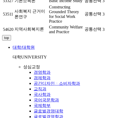
53327
기본소득론
Basic Income Study
공통선택
3
Constructing
사회복지 근거이
Grounded Theory
공통선택
53511
3
for Social Work
론연구
Practice
Community Welfare
지역사회복지론
공통선택
54620
3
and Practice
top
대학/대학원
대학
UNIVERSITY
성심교정
경영학과
경제학과
공간디자인ㆍ소비자학과
교직과
국사학과
국어국문학과
국제학부
글로벌경영대학
글로벌경영학과