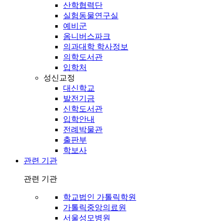
산학협력단
실험동물연구실
예비군
옴니버스파크
의과대학 학사정보
의학도서관
입학처
성신교정
대신학교
발전기금
신학도서관
입학안내
전례박물관
출판부
학보사
관련 기관
관련 기관
학교법인 가톨릭학원
가톨릭중앙의료원
서울성모병원