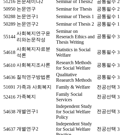
51216
논문세미나2
Seminar of Thesis2
공통필수
2
50950
논문연구
Seminar for Thesis
공통필수
2
50288
논문연구1
Seminar of Thesis 1
공통필수
1
50289
논문연구2
Seminar of Thesis 2
공통필수
1
Seminar on
사회복지연구윤
공통필수
55144
Reserach Ethics and
3
리와논문작성
Thesis Writing
사회복지자료분
Statistics in Social
공통필수
54618
3
Welfare
석론
Research Methods
사회복지조사론
공통필수
54610
3
for Social Welfare
Qualitative
질적연구방법론
공통필수
54636
3
Reaearch Methods
51691
가족과 사회복지
Family & Welfare
전공선택
3
Family Social
가족복지
전공선택
52416
3
Services
Independent Study
개별연구1
전공선택
54638
for Social Welfare
3
Policy
Independent Study
개별연구2
전공선택
54637
for Social Welfare
3
Practice