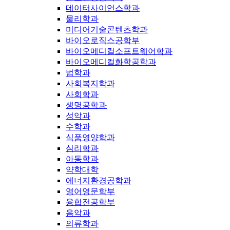
데이터사이언스학과
물리학과
미디어기술콘텐츠학과
바이오로직스공학부
바이오메디컬소프트웨어학과
바이오메디컬화학공학과
법학과
사회복지학과
사회학과
생명공학과
성악과
수학과
식품영양학과
심리학과
아동학과
약학대학
에너지환경공학과
영어영문학부
융합전공학부
음악과
의류학과