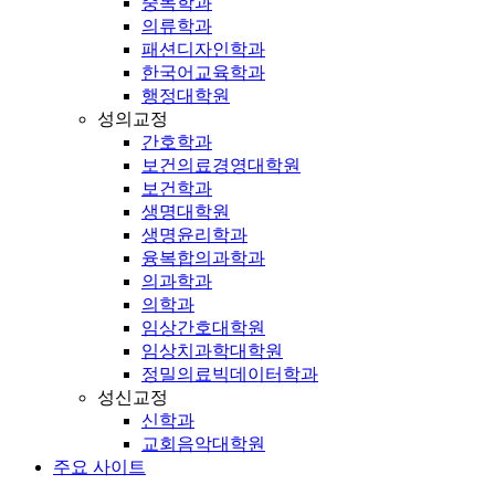
중독학과
의류학과
패션디자인학과
한국어교육학과
행정대학원
성의교정
간호학과
보건의료경영대학원
보건학과
생명대학원
생명윤리학과
융복합의과학과
의과학과
의학과
임상간호대학원
임상치과학대학원
정밀의료빅데이터학과
성신교정
신학과
교회음악대학원
주요 사이트