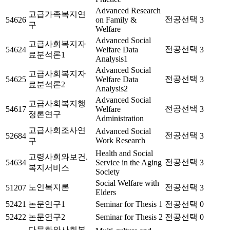
Advanced Research
고급가족복지연
전공선택
54626
on Family &
3
구
Welfare
Advanced Social
고급사회복지자
전공선택
54624
Welfare Data
3
료분석론1
Analysis1
Advanced Social
고급사회복지자
전공선택
54625
Welfare Data
3
료분석론2
Analysis2
Advanced Social
고급사회복지행
전공선택
54617
Welfare
3
정론연구
Administration
고급사회조사연
Advanced Social
전공선택
52684
3
Work Research
구
Health and Social
고령사회와보건.
전공선택
54634
Service in the Aging
3
복지서비스
Society
Social Welfare with
노인복지론
전공선택
51207
3
Elders
52421
논문연구1
Seminar for Thesis 1
전공선택
0
52422
논문연구2
Seminar for Thesis 2
전공선택
0
다문화와사회복